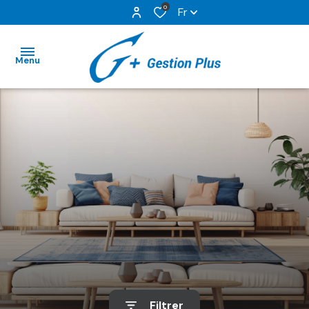
0
Fr
Menu
ACCUEIL
NOS
BIENS EN
LOCATION
GESTION
LOCATIVE
NOS
SERVICES
Filtrer