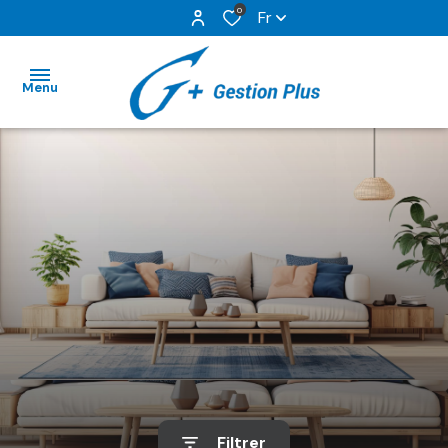
0
Fr
Menu
ACCUEIL
NOS
BIENS EN
LOCATION
GESTION
LOCATIVE
NOS
SERVICES
Filtrer