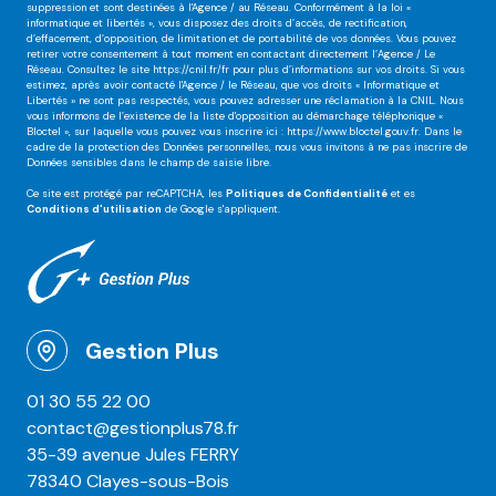
suppression et sont destinées à l'Agence / au Réseau. Conformément à la loi «
informatique et libertés », vous disposez des droits d’accès, de rectification,
d’effacement, d’opposition, de limitation et de portabilité de vos données. Vous pouvez
retirer votre consentement à tout moment en contactant directement l’Agence / Le
Réseau. Consultez le site
https://cnil.fr/fr
pour plus d’informations sur vos droits. Si vous
estimez, après avoir contacté l'Agence / le Réseau, que vos droits « Informatique et
Libertés » ne sont pas respectés, vous pouvez adresser une réclamation à la CNIL. Nous
vous informons de l’existence de la liste d'opposition au démarchage téléphonique «
Bloctel », sur laquelle vous pouvez vous inscrire ici :
https://www.bloctel.gouv.fr
. Dans le
cadre de la protection des Données personnelles, nous vous invitons à ne pas inscrire de
Données sensibles dans le champ de saisie libre.
Ce site est protégé par reCAPTCHA, les
Politiques de Confidentialité
et es
Conditions d'utilisation
de Google s'appliquent.
Gestion Plus
01 30 55 22 00
contact@gestionplus78.fr
35-39 avenue Jules FERRY
78340 Clayes-sous-Bois