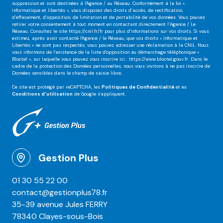
suppression et sont destinées à l'Agence / au Réseau. Conformément à la loi «
informatique et libertés », vous disposez des droits d’accès, de rectification,
d’effacement, d’opposition, de limitation et de portabilité de vos données. Vous pouvez
retirer votre consentement à tout moment en contactant directement l’Agence / Le
Réseau. Consultez le site
https://cnil.fr/fr
pour plus d’informations sur vos droits. Si vous
estimez, après avoir contacté l'Agence / le Réseau, que vos droits « Informatique et
Libertés » ne sont pas respectés, vous pouvez adresser une réclamation à la CNIL. Nous
vous informons de l’existence de la liste d'opposition au démarchage téléphonique «
Bloctel », sur laquelle vous pouvez vous inscrire ici :
https://www.bloctel.gouv.fr
. Dans le
cadre de la protection des Données personnelles, nous vous invitons à ne pas inscrire de
Données sensibles dans le champ de saisie libre.
Ce site est protégé par reCAPTCHA, les
Politiques de Confidentialité
et es
Conditions d'utilisation
de Google s'appliquent.
Gestion Plus
01 30 55 22 00
contact@gestionplus78.fr
35-39 avenue Jules FERRY
78340 Clayes-sous-Bois