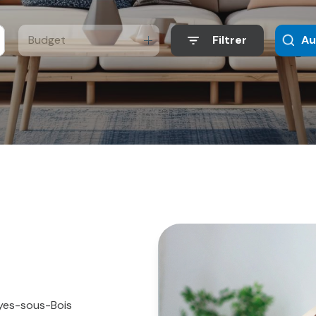
Budget
Filtrer
Au
ayes-sous-Bois