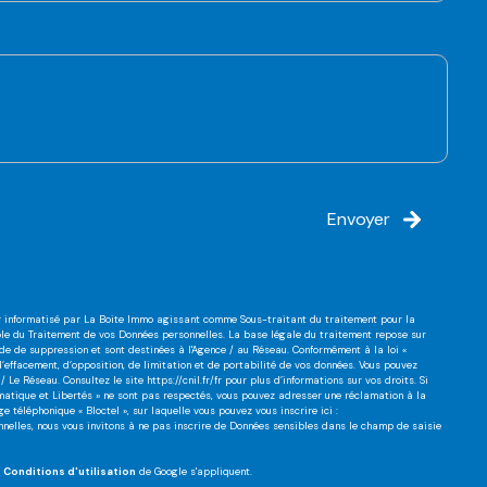
Envoyer
ier informatisé par La Boite Immo agissant comme Sous-traitant du traitement pour la
ble du Traitement de vos Données personnelles. La base légale du traitement repose sur
nde de suppression et sont destinées à l'Agence / au Réseau. Conformément à la loi «
 d’effacement, d’opposition, de limitation et de portabilité de vos données. Vous pouvez
/ Le Réseau. Consultez le site
https://cnil.fr/fr
pour plus d’informations sur vos droits. Si
ormatique et Libertés » ne sont pas respectés, vous pouvez adresser une réclamation à la
 téléphonique « Bloctel », sur laquelle vous pouvez vous inscrire ici :
nnelles, nous vous invitons à ne pas inscrire de Données sensibles dans le champ de saisie
s
Conditions d'utilisation
de Google s'appliquent.