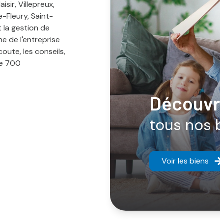
sir, Villepreux,
-Fleury, Saint-
t la gestion de
ne de l'entreprise
coute, les conseils,
de 700
découvr
tous nos 
Voir les biens