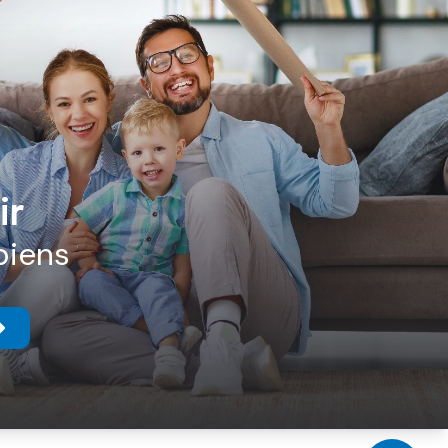
ir
biens