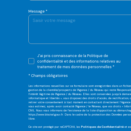
Message *
J'ai pris connaissance de la Politique de
confidentialité et des informations relatives au
traitement de mes données personnelles *
* Champs obligatoires
Les informations recueillies sur ce formulaire sont enregistrées dans un fich
gestion de la clientèle/prospects de l'Agence / du Réseau qui reste Responsa
l'intérêt légitime de l'Agence / du Réseau. Elles sont conservées jusqu'à dema
informatique et libertés », vous disposez des droits d’accès, de rectification,
retirer votre consentement à tout moment en contactant directement l’Agence 
vous estimez, après avoir contacté l'Agence / le Réseau, que vos droits « Inf
CNIL. Nous vous informons de l’existence de la liste d'opposition au démarchage
https://www.bloctel.gouv.fr
. Dans le cadre de la protection des Données perso
libre.
Ce site est protégé par reCAPTCHA, les
Politiques de Confidentialité
et e