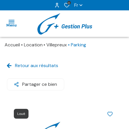
0
Fr
Menu
Accueil
Location
Villepreux
Parking
ACCUEIL
NOS
Retour aux résultats
BIENS EN
LOCATION
Partager ce bien
GESTION
LOCATIVE
NOS
Loué
SERVICES