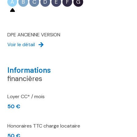
A
B
C
D
E
F
G
DPE ANCIENNE VERSION
Voir le détail
Informations
financières
Loyer CC* / mois
50 €
Honoraires TTC charge locataire
50 €