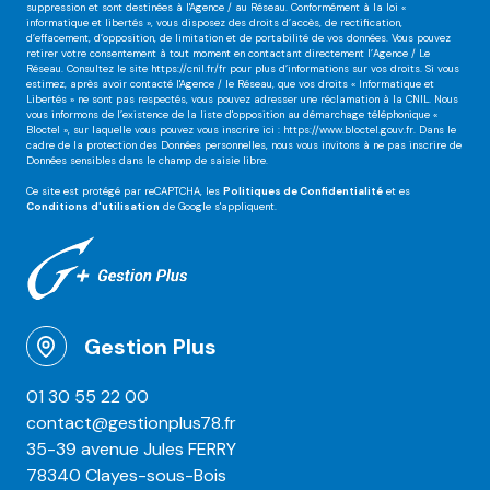
suppression et sont destinées à l'Agence / au Réseau. Conformément à la loi «
informatique et libertés », vous disposez des droits d’accès, de rectification,
d’effacement, d’opposition, de limitation et de portabilité de vos données. Vous pouvez
retirer votre consentement à tout moment en contactant directement l’Agence / Le
Réseau. Consultez le site
https://cnil.fr/fr
pour plus d’informations sur vos droits. Si vous
estimez, après avoir contacté l'Agence / le Réseau, que vos droits « Informatique et
Libertés » ne sont pas respectés, vous pouvez adresser une réclamation à la CNIL. Nous
vous informons de l’existence de la liste d'opposition au démarchage téléphonique «
Bloctel », sur laquelle vous pouvez vous inscrire ici :
https://www.bloctel.gouv.fr
. Dans le
cadre de la protection des Données personnelles, nous vous invitons à ne pas inscrire de
Données sensibles dans le champ de saisie libre.
Ce site est protégé par reCAPTCHA, les
Politiques de Confidentialité
et es
Conditions d'utilisation
de Google s'appliquent.
Gestion Plus
01 30 55 22 00
contact@gestionplus78.fr
35-39 avenue Jules FERRY
78340 Clayes-sous-Bois