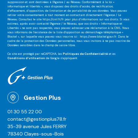
suppression et sont destinées à l'Agence / au Réseau. Conformément à la loi «
informatique et libertés », vous disposez des droits d’accès, de rectification,
d’effacement, d’opposition, de limitation et de portabilité de vos données. Vous pouvez
retirer votre consentement à tout moment en contactant directement l’Agence / Le
Réseau. Consultez le site
https://cnil.fr/fr
pour plus d’informations sur vos droits. Si vous
estimez, après avoir contacté l'Agence / le Réseau, que vos droits « Informatique et
Libertés » ne sont pas respectés, vous pouvez adresser une réclamation à la CNIL. Nous
vous informons de l’existence de la liste d'opposition au démarchage téléphonique «
Bloctel », sur laquelle vous pouvez vous inscrire ici :
https://www.bloctel.gouv.fr
. Dans le
cadre de la protection des Données personnelles, nous vous invitons à ne pas inscrire de
Données sensibles dans le champ de saisie libre.
Ce site est protégé par reCAPTCHA, les
Politiques de Confidentialité
et es
Conditions d'utilisation
de Google s'appliquent.
Gestion Plus
01 30 55 22 00
contact@gestionplus78.fr
35-39 avenue Jules FERRY
78340 Clayes-sous-Bois