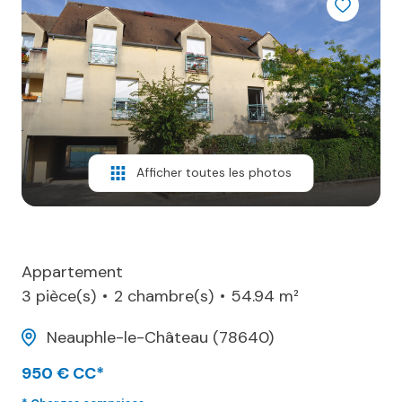
AVIS
CLIENTS
CONTACT
Afficher toutes les photos
Appartement
3 pièce(s)
2 chambre(s)
54.94 m²
Neauphle-le-Château (78640)
950 € CC*