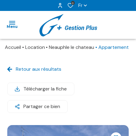
0
Fr
Menu
Accueil
Location
Neauphle le chateau
Appartement
ACCUEIL
NOS
Retour aux résultats
BIENS EN
LOCATION
Télécharger la fiche
GESTION
LOCATIVE
Partager ce bien
NOS
SERVICES