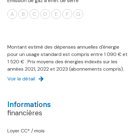
Emission de gaz à effet de serre
A
B
C
D
E
F
G
Montant estimé des dépenses annuelles d'énergie
pour un usage standard est compris entre 1 090 € et
1 520 € . Prix moyens des énergies indexés sur les
années 2021, 2022 et 2023 (abonnements compris).
Voir le détail
Informations
financières
Loyer CC* / mois