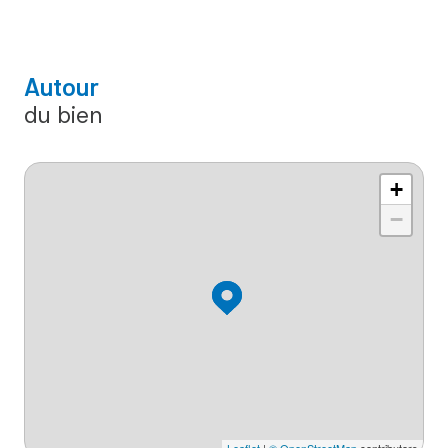
Autour
du bien
+
−
Leaflet
|
© OpenStreetMap
contributors