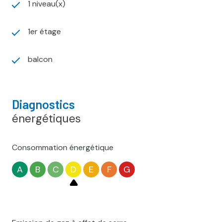
1 niveau(x)
1er étage
balcon
Diagnostics
énergétiques
Consommation énergétique
A
B
C
D
E
F
G