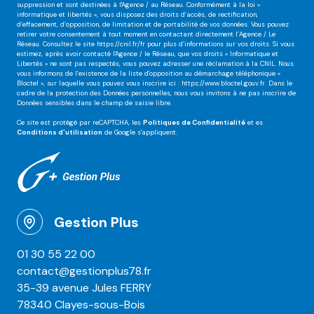
suppression et sont destinées à l'Agence / au Réseau. Conformément à la loi «
informatique et libertés », vous disposez des droits d’accès, de rectification,
d’effacement, d’opposition, de limitation et de portabilité de vos données. Vous pouvez
retirer votre consentement à tout moment en contactant directement l’Agence / Le
Réseau. Consultez le site
https://cnil.fr/fr
pour plus d’informations sur vos droits. Si vous
estimez, après avoir contacté l'Agence / le Réseau, que vos droits « Informatique et
Libertés » ne sont pas respectés, vous pouvez adresser une réclamation à la CNIL. Nous
vous informons de l’existence de la liste d'opposition au démarchage téléphonique «
Bloctel », sur laquelle vous pouvez vous inscrire ici :
https://www.bloctel.gouv.fr
. Dans le
cadre de la protection des Données personnelles, nous vous invitons à ne pas inscrire de
Données sensibles dans le champ de saisie libre.
Ce site est protégé par reCAPTCHA, les
Politiques de Confidentialité
et es
Conditions d'utilisation
de Google s'appliquent.
Gestion Plus
01 30 55 22 00
contact@gestionplus78.fr
35-39 avenue Jules FERRY
78340 Clayes-sous-Bois